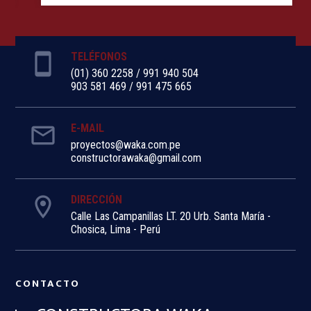
smartphone
TELÉFONOS
(01) 360 2258
/
991 940 504
903 581 469
/
991 475 665
email
E-MAIL
proyectos@waka.com.pe
constructorawaka@gmail.com
room
DIRECCIÓN
Calle Las Campanillas LT. 20 Urb. Santa María -
Chosica, Lima - Perú
CONTACTO