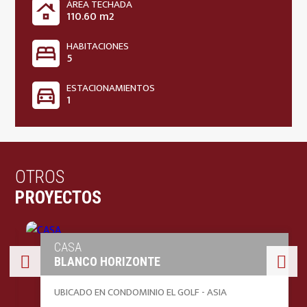
ÁREA TECHADA
roofing
110.60 m2
HABITACIONES
bed
5
ESTACIONAMIENTOS
directions_car
1
OTROS
PROYECTOS
CASA
BLANCO HORIZONTE
UBICADO EN CONDOMINIO EL GOLF - ASIA