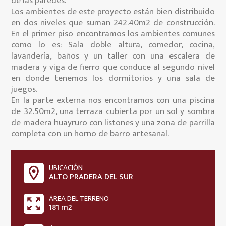
de las paredes.
Los ambientes de este proyecto están bien distribuido
en dos niveles que suman 242.40m2 de construcción.
En el primer piso encontramos los ambientes comunes
como lo es: Sala doble altura, comedor, cocina,
lavandería, baños y un taller con una escalera de
madera y viga de fierro que conduce al segundo nivel
en donde tenemos los dormitorios y una sala de
juegos.
En la parte externa nos encontramos con una piscina
de 32.50m2, una terraza cubierta por un sol y sombra
de madera huayruro con listones y una zona de parrilla
completa con un horno de barro artesanal.
UBICACIÓN
room
ALTO PRADERA DEL SUR
ÁREA DEL TERRENO
zoom_out_map
181 m2